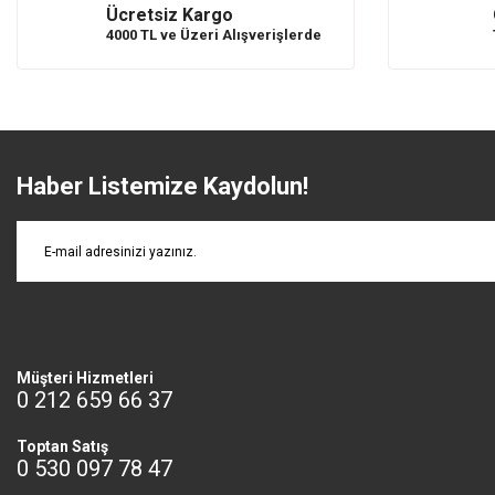
Product is more expensive than on other sites.
Ücretsiz Kargo
There should be other alternatives to this product.
4000 TL ve Üzeri Alışverişlerde
Haber Listemize Kaydolun!
Müşteri Hizmetleri
0 212 659 66 37
Toptan Satış
0 530 097 78 47