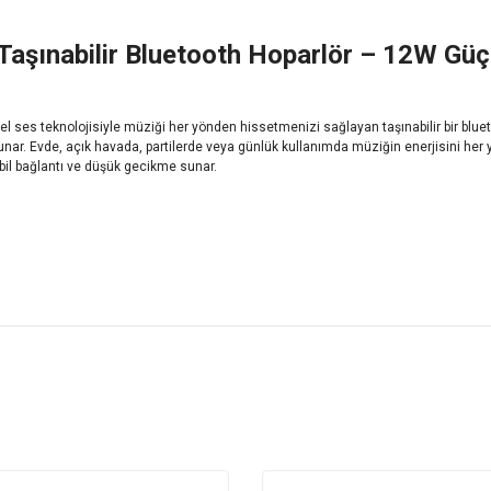
Taşınabilir Bluetooth Hoparlör – 12W Güç
l ses teknolojisiyle müziği her yönden hissetmenizi sağlayan taşınabilir bir bluet
nar. Evde, açık havada, partilerde veya günlük kullanımda müziğin enerjisini her y
abil bağlantı ve düşük gecikme sunar.
uct's price, image, description, or any other insufficient areas.
Be the first to comment on this product!
Write a Comment