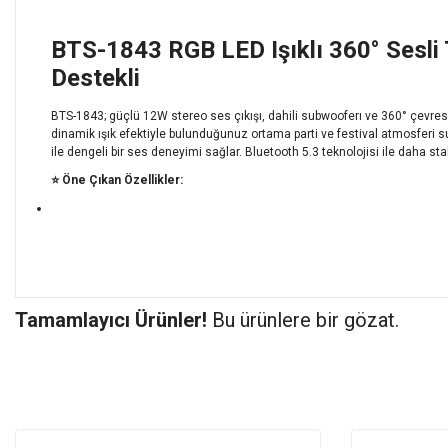
BTS-1843 RGB LED Işıklı 360° Sesli 
Destekli
BTS-1843; güçlü 12W stereo ses çıkışı, dahili subwooferı ve 360° çevrese
dinamik ışık efektiyle bulunduğunuz ortama parti ve festival atmosferi su
ile dengeli bir ses deneyimi sağlar. Bluetooth 5.3 teknolojisi ile daha st
⭐ Öne Çıkan Özellikler:
You can use the suggestion form to submit feedback on the prod
Tamamlayıcı Ürünler!
Thank you for your feedback and suggestions.
Bu ürünlere bir gözat.
Product image is poor quality, corrupted, or not viewable.
Missing information in the product description.
Product not found.
Product not found.
Errors in product information.