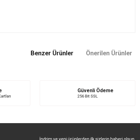
Benzer Ürünler
Önerilen Ürünler
e
Güvenli Ödeme
artları
256 Bit SSL
İndrim ve yeni ürünlerden ilk sizlerin haberi olsun.