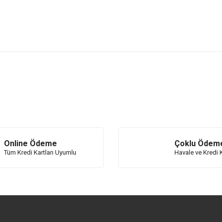
rice, image, description, or any other insufficient areas.
Be the first to comment on this product!
Write a Comment
Online Ödeme
Çoklu Ödem
Tüm Kredi Kartları Uyumlu
Havale ve Kredi K
Send