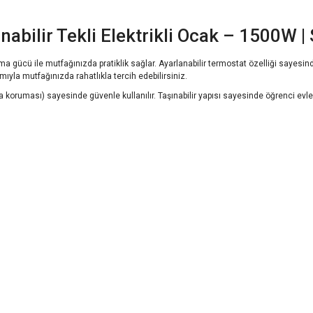
abilir Tekli Elektrikli Ocak – 1500W |
ma gücü ile mutfağınızda pratiklik sağlar. Ayarlanabilir termostat özelliği sayesi
ımıyla mutfağınızda rahatlıkla tercih edebilirsiniz.
a koruması) sayesinde güvenle kullanılır. Taşınabilir yapısı sayesinde öğrenci evleri,