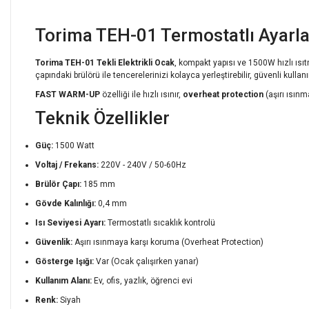
Torima TEH-01 Termostatlı Ayarlan
Torima TEH-01 Tekli Elektrikli Ocak
, kompakt yapısı ve 1500W hızlı ısıt
çapındaki brülörü ile tencerelerinizi kolayca yerleştirebilir, güvenli kullan
FAST WARM-UP
özelliği ile hızlı ısınır,
overheat protection
(aşırı ısınm
Teknik Özellikler
Güç:
1500 Watt
Voltaj / Frekans:
220V - 240V / 50-60Hz
Brülör Çapı:
185 mm
Gövde Kalınlığı:
0,4 mm
Isı Seviyesi Ayarı:
Termostatlı sıcaklık kontrolü
Güvenlik:
Aşırı ısınmaya karşı koruma (Overheat Protection)
Gösterge Işığı:
Var (Ocak çalışırken yanar)
Kullanım Alanı:
Ev, ofis, yazlık, öğrenci evi
Renk:
Siyah