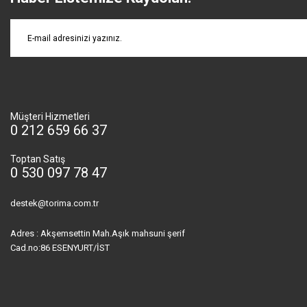
Müşteri Hizmetleri
0 212 659 66 37
Toptan Satış
0 530 097 78 47
destek@torima.com.tr
Adres : Akşemsettin Mah.Aşık mahsuni şerif
Cad.no:86 ESENYURT/İST