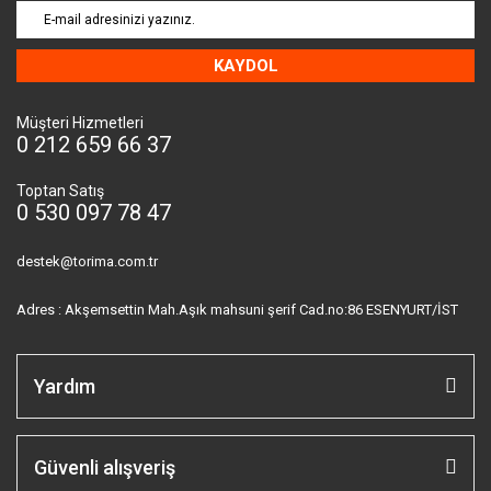
KAYDOL
Müşteri Hizmetleri
0 212 659 66 37
Toptan Satış
0 530 097 78 47
destek@torima.com.tr
Adres : Akşemsettin Mah.Aşık mahsuni şerif Cad.no:86 ESENYURT/İST
Yardım
Güvenli alışveriş