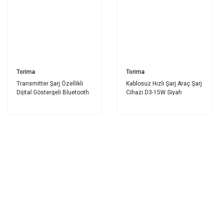
Torima
Torima
Transmitter Şarj Özellikli
Kablosuz Hızlı Şarj Araç Şarj
Dijital Göstergeli Bluetooth
Cihazı D3-15W Siyah
Fm G11 Siyah