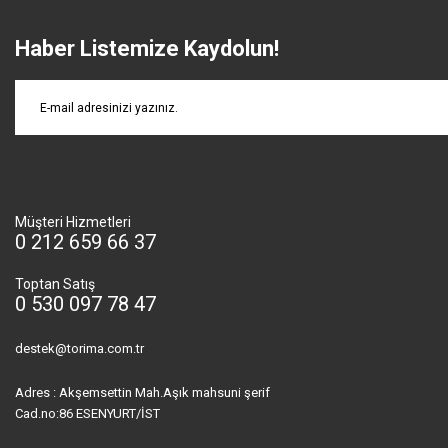
Haber Listemize Kaydolun!
Müşteri Hizmetleri
0 212 659 66 37
Toptan Satış
0 530 097 78 47
destek@torima.com.tr
Adres : Akşemsettin Mah.Aşık mahsuni şerif
Cad.no:86 ESENYURT/İST