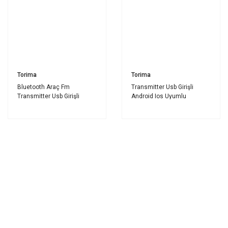
Torima
Torima
Bluetooth Araç Fm
Transmitter Usb Girişli
Transmitter Usb Girişli
Android Ios Uyumlu
Android Ios Uyumlu CARG7
Bluetooth Fm CARG7 Siyah
Beyaz