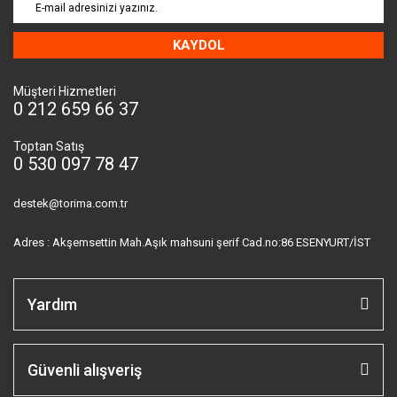
KAYDOL
Müşteri Hizmetleri
0 212 659 66 37
Toptan Satış
0 530 097 78 47
destek@torima.com.tr
Adres : Akşemsettin Mah.Aşık mahsuni şerif Cad.no:86 ESENYURT/İST
Yardım
Güvenli alışveriş