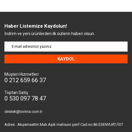
Haber Listemize Kaydolun!
İndrim ve yeni ürünlerden ilk sizlerin haberi olsun.
KAYDOL
Müşteri Hizmetleri
0 212 659 66 37
Toptan Satış
0 530 097 78 47
destek@torima.com.tr
Adres : Akşemsettin Mah.Aşık mahsuni şerif Cad.no:86 ESENYURT/İST