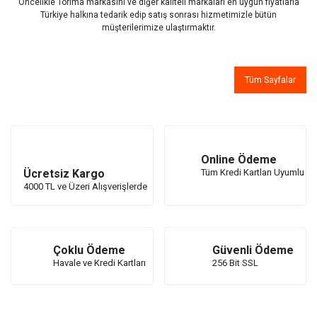
Öncelikle Torima markasını ve diğer kaliteli markaları en uygun fiyatlarla
Türkiye halkına tedarik edip satış sonrası hizmetimizle bütün
müşterilerimize ulaştırmaktır.
Tüm Sayfalar
Online Ödeme
Ücretsiz Kargo
Tüm Kredi Kartları Uyumlu
4000 TL ve Üzeri Alışverişlerde
Çoklu Ödeme
Güvenli Ödeme
Havale ve Kredi Kartları
256 Bit SSL