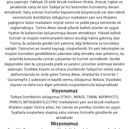
giriş yapmıştır. Yaklaşık 25 yıldır birçok markanın ithalat, ihracat, toptan ve
perakende satışı ile tüm Türkiye'ye hız kesmeden hizmetimiz devam
etmektedir. Satış sonrası hizmetler kapsamında bünyemizde yer alan teknik
servisimizle distribütörü olduğumuz markaların yanı sıra ithalatını
yaptığımız bütün markaların orijinal servis ve yedek parça temininde de
sağlamaktayız. Torima Ailesi olarak yıllardır kaliteli ürünleri en uygun
fiyatlar ile kullanıcıları buluşturmaya devam etmekteyiz. Yüksek kaliteli
hizmeti ve müşteri memnuniyetini birinci önceliği haline getirmiş olan
Torima, bu anlamda gerekli tüm yatırıma, bilgi birikimine ve tecrübeye
sahiptir. Torima’nın en önemli kaynağı, müşterileridir. En yeni teknolojileri ve
müşteri hizmetleri gerekliliklerini yakından takip etmekte olan şirketimiz, bu
anlamda konusunda uzman çalışanları ile hizmet vermektedir. Sürekli
değişmekte olan bu çerçevede pratik ve yaratıcı çözümler üretmeye kendini
adamıştır. Özellikle Xiaomi ve inFace ürünlerinde Türkiye’nin online satış
platformlarında en önde gelen Torima Ailesi, İstanbul’da 4 İzmir’de 1
Gaziantep’te 2 şubesiyle ve bayilik vermiş olduğumuz Ankara, Diyarbakır,
Kayseri ve daha nice diğer şehirlerle müşterilerimizle buluşmaktadır.
Vizyonumuz
Türkiye Distribütörü olduğumuz DTNO1, İNFACE, 70MAİ, AGFAPHOTO,
PRİNCO, MİTSUBİSHİ ELECTRİC markalarının yanı sıra birçok markanın
ithalatını yapan Torima ailesi, her zaman en yenilikçi ürünleri en uygun
fiyatlarla müşterilere ulaştırıp satış sonrası hizmetle gönüllerde yer
almaktadır.
Misyonumuz