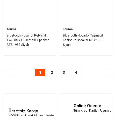
Torima
Torima
Bluetooth Hoparlör Rgb Işıklı
Bluetooth Hoparlör Taşınabilir
TWS USB TF Destekli Speaker
Kablosuz Speaker KTS-2119
BTS-1953 Siyah
Siyah
1
2
3
4
Online Ödeme
Ücretsiz Kargo
Tüm Kredi Kartları Uyumlu
4000 TL ve Üzeri Alışverişlerde