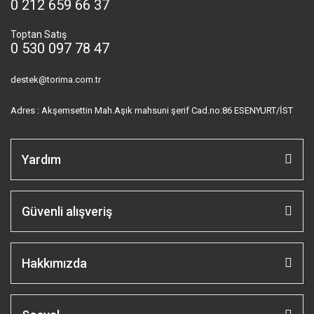
0 212 659 66 37
Toptan Satış
0 530 097 78 47
destek@torima.com.tr
Adres : Akşemsettin Mah.Aşık mahsuni şerif Cad.no:86 ESENYURT/İST
Yardım
Güvenli alışveriş
Hakkımızda