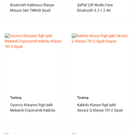
Bluetooth Kablosuz Klavye
Şeffaf Çift Modlu Fare
Mouse Seti TMK08 Siyah
Bluetooth 5.2 + 2.4G
Kablosuz Mouse TM23
Siyah
Torima
Torima
Oyuncu Klavyesi Rgb Işıklı
Kablolu Klavye Rgb Işıklı
Mekanik Ergonomik Kablolu
Sessiz Q Klavye TK12 Siyah
Klavye TK13 Siyah
Beyaz