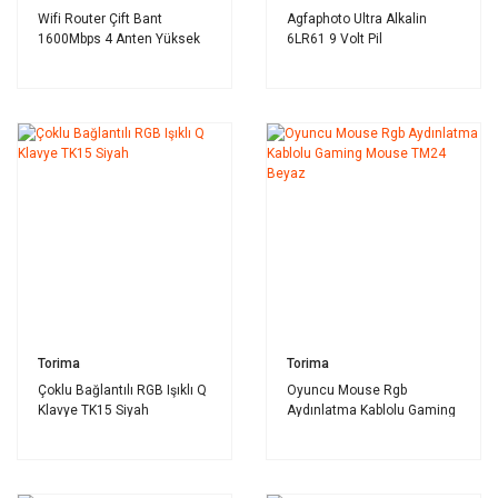
Wifi Router Çift Bant
Agfaphoto Ultra Alkalin
1600Mbps 4 Anten Yüksek
6LR61 9 Volt Pil
Hızlı AC35Q Siyah
Torima
Torima
Çoklu Bağlantılı RGB Işıklı Q
Oyuncu Mouse Rgb
Klavye TK15 Siyah
Aydınlatma Kablolu Gaming
Mouse TM24 Beyaz