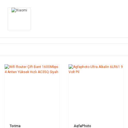
Torima
AgfaPhoto