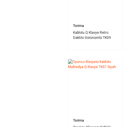
Torima
Kablolu Q Klavye Retro
Daktilo Görünümlü TK09
Siyah Beyaz
Torima