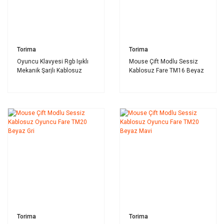
Torima
Torima
Oyuncu Klavyesi Rgb Işıklı
Mouse Çift Modlu Sessiz
Mekanik Şarjlı Kablosuz
Kablosuz Fare TM16 Beyaz
Klavye TK10 Siyah
Torima
Torima