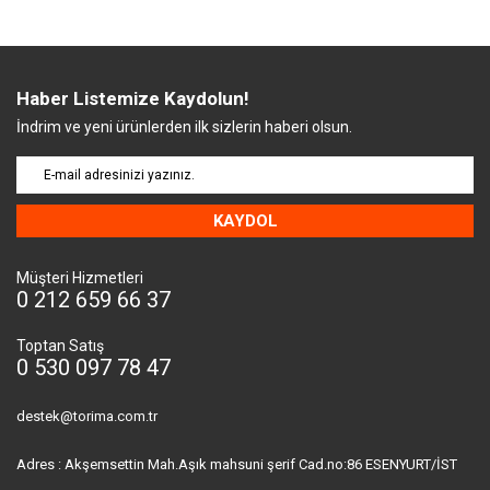
Haber Listemize Kaydolun!
İndrim ve yeni ürünlerden ilk sizlerin haberi olsun.
KAYDOL
Müşteri Hizmetleri
0 212 659 66 37
Toptan Satış
0 530 097 78 47
destek@torima.com.tr
Adres : Akşemsettin Mah.Aşık mahsuni şerif Cad.no:86 ESENYURT/İST