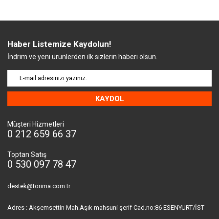
Haber Listemize Kaydolun!
İndrim ve yeni ürünlerden ilk sizlerin haberi olsun.
KAYDOL
Müşteri Hizmetleri
0 212 659 66 37
Toptan Satış
0 530 097 78 47
destek@torima.com.tr
Adres : Akşemsettin Mah.Aşık mahsuni şerif Cad.no:86 ESENYURT/İST