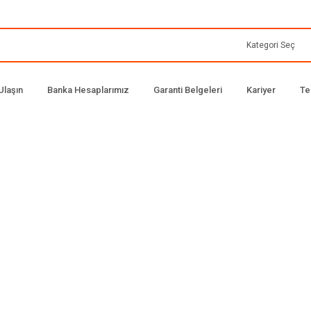
Ulaşın
Banka Hesaplarımız
Garanti Belgeleri
Kariyer
Te