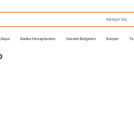
Ulaşın
Banka Hesaplarımız
Garanti Belgeleri
Kariyer
Te
p