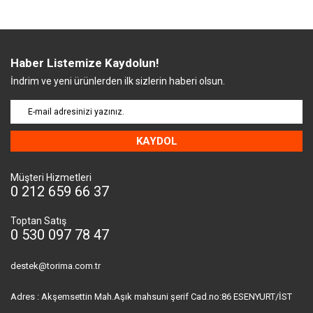
Haber Listemize Kaydolun!
İndrim ve yeni ürünlerden ilk sizlerin haberi olsun.
KAYDOL
Müşteri Hizmetleri
0 212 659 66 37
Toptan Satış
0 530 097 78 47
destek@torima.com.tr
Adres : Akşemsettin Mah.Aşık mahsuni şerif Cad.no:86 ESENYURT/İST