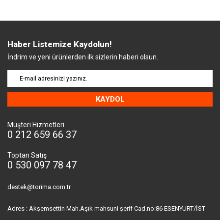
Haber Listemize Kaydolun!
İndrim ve yeni ürünlerden ilk sizlerin haberi olsun.
KAYDOL
Müşteri Hizmetleri
0 212 659 66 37
Toptan Satış
0 530 097 78 47
destek@torima.com.tr
Adres : Akşemsettin Mah.Aşık mahsuni şerif Cad.no:86 ESENYURT/İST