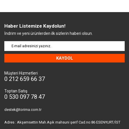
Haber Listemize Kaydolun!
İndrim ve yeni ürünlerden ilk sizlerin haberi olsun.
KAYDOL
Müşteri Hizmetleri
0 212 659 66 37
Toptan Satış
0 530 097 78 47
destek@torima.com.tr
Adres : Akşemsettin Mah.Aşık mahsuni şerif Cad.no:86 ESENYURT/İST