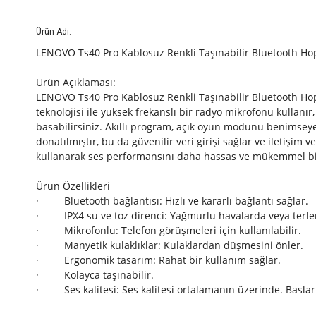
Ürün Adı:
LENOVO Ts40 Pro Kablosuz Renkli Taşınabilir Bluetooth H
Ürün Açıklaması:
LENOVO Ts40 Pro Kablosuz Renkli Taşınabilir Bluetooth Hop
teknolojisi ile yüksek frekanslı bir radyo mikrofonu kulla
basabilirsiniz. Akıllı program, açık oyun modunu benimseyer
donatılmıştır, bu da güvenilir veri girişi sağlar ve iletişim v
kullanarak ses performansını daha hassas ve mükemmel bir ş
Ürün Özellikleri
· Bluetooth bağlantısı: Hızlı ve kararlı bağlantı sağlar.
· IPX4 su ve toz direnci: Yağmurlu havalarda veya terle
· Mikrofonlu: Telefon görüşmeleri için kullanılabilir.
· Manyetik kulaklıklar: Kulaklardan düşmesini önler.
· Ergonomik tasarım: Rahat bir kullanım sağlar.
· Kolayca taşınabilir.
· Ses kalitesi: Ses kalitesi ortalamanın üzerinde. Baslar v