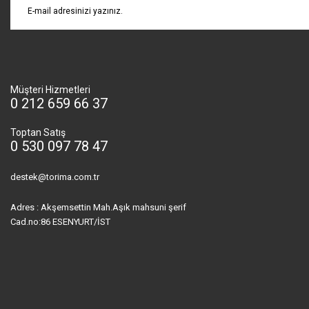
Müşteri Hizmetleri
0 212 659 66 37
Toptan Satış
0 530 097 78 47
destek@torima.com.tr
Adres : Akşemsettin Mah.Aşık mahsuni şerif
Cad.no:86 ESENYURT/İST