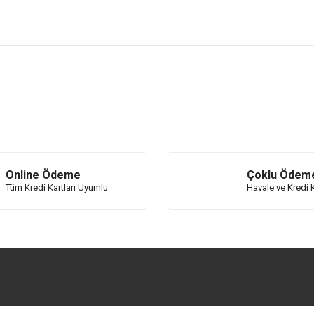
 yetersiz gördüğünüz noktaları öneri formunu kullanarak tarafımıza iletebilirsini
Bu ürüne ilk yorumu siz yapın!
Yorum Yaz
Online Ödeme
Çoklu Ödem
Tüm Kredi Kartları Uyumlu
Havale ve Kredi K
Gönder