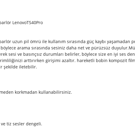
oparlör LenovoTS40Pro
arlör uzun pil ömrü ile kullanım sırasında güç kaybı yaşamadan p
nır, böylece arama sırasında sesiniz daha net ve pürüzsüz duyulur.M
ek sesi ve basınçsız durumları belirler, böylece size en iyi ses de
erimliliğinizi arttırırken girişimi azaltır. hareketli bobin kompozit f
ekilde iletebilir.
meden korkmadan kullanabilirsiniz.
e tiz sesler dengeli.