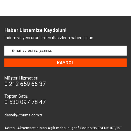
Haber Listemize Kaydolun!
İndrim ve yeni ürünlerden ilk sizlerin haberi olsun.
KAYDOL
Müşteri Hizmetleri
0 212 659 66 37
Toptan Satış
0 530 097 78 47
destek@torima.com.tr
Adres : Akşemsettin Mah.Aşık mahsuni şerif Cad.no:86 ESENYURT/İST