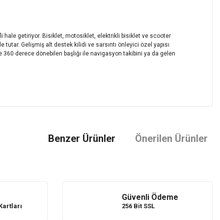
i hale getiriyor. Bisiklet, motosiklet, elektrikli bisiklet ve scooter
tar. Gelişmiş alt destek kilidi ve sarsıntı önleyici özel yapısı
e 360 derece dönebilen başlığı ile navigasyon takibini ya da gelen
mıza iletebilirsiniz.
Benzer Ürünler
Önerilen Ürünler
Güvenli Ödeme
Kartları
256 Bit SSL