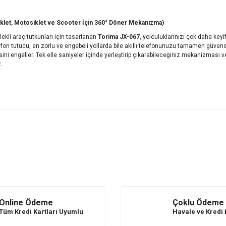
siklet, Motosiklet ve Scooter İçin 360° Döner Mekanizma)
lekli araç tutkunları için tasarlanan
Torima JX-067
, yolculuklarınızı çok daha keyifl
 tutucu, en zorlu ve engebeli yollarda bile akıllı telefonunuzu tamamen güvende tu
ni engeller. Tek elle saniyeler içinde yerleştirip çıkarabileceğiniz mekanizması v
.
konularda yetersiz gördüğünüz noktaları öneri formunu kullanarak tarafı
Bu ürüne ilk yorumu siz yapın!
Yorum Yaz
Online Ödeme
Çoklu Ödeme
Tüm Kredi Kartları Uyumlu
Havale ve Kredi 