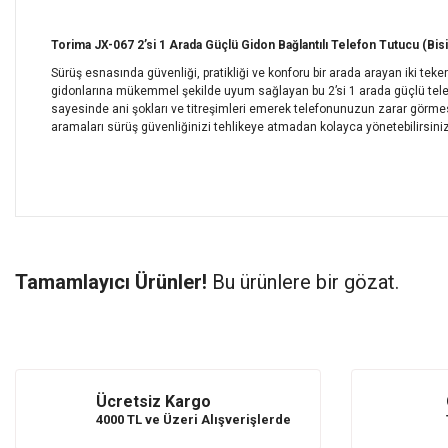
Torima JX-067 2’si 1 Arada Güçlü Gidon Bağlantılı Telefon Tutucu (Bi
Sürüş esnasında güvenliği, pratikliği ve konforu bir arada arayan iki teker
gidonlarına mükemmel şekilde uyum sağlayan bu 2’si 1 arada güçlü telefon
sayesinde ani şokları ve titreşimleri emerek telefonunuzun zarar görmesi
aramaları sürüş güvenliğinizi tehlikeye atmadan kolayca yönetebilirsiniz
Bu ürünün fiyat bilgisi, resim, ürün açıklamalarında ve diğer 
Görüş ve önerileriniz için teşekkür ederiz.
Tamamlayıcı Ürünler!
Bu ürünlere bir gözat.
Ürün resmi kalitesiz, bozuk veya görüntülenemiyor.
Ürün açıklamasında eksik bilgiler bulunuyor.
Ürün bilgilerinde hatalar bulunuyor.
Ürün Bulunamadı.
Ürün Bulunamadı.
Ürün fiyatı diğer sitelerden daha pahalı.
Bu ürüne benzer farklı alternatifler olmalı.
Ücretsiz Kargo
4000 TL ve Üzeri Alışverişlerde