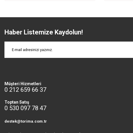
Haber Listemize Kaydolun!
Müşteri Hizmetleri
0 212 659 66 37
Toptan Satış
0 530 097 78 47
destek@torima.com.tr