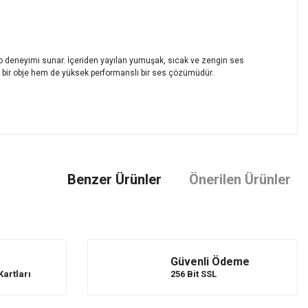
reo deneyimi sunar. İçeriden yayılan yumuşak, sıcak ve zengin ses
f bir obje hem de yüksek performanslı bir ses çözümüdür.
mıza iletebilirsiniz.
Benzer Ürünler
Önerilen Ürünler
Güvenli Ödeme
Kartları
256 Bit SSL