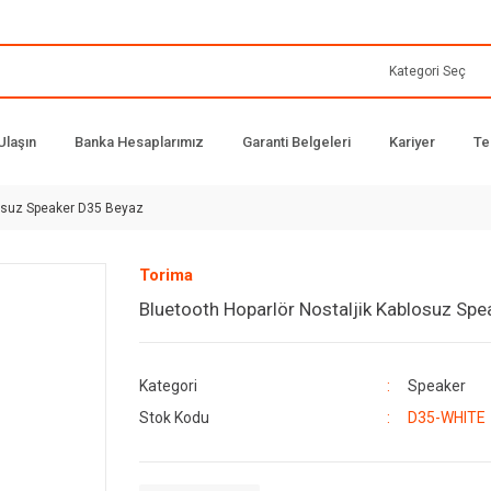
Ulaşın
Banka Hesaplarımız
Garanti Belgeleri
Kariyer
Te
losuz Speaker D35 Beyaz
Torima
Bluetooth Hoparlör Nostaljik Kablosuz Sp
Kategori
Speaker
Stok Kodu
D35-WHITE