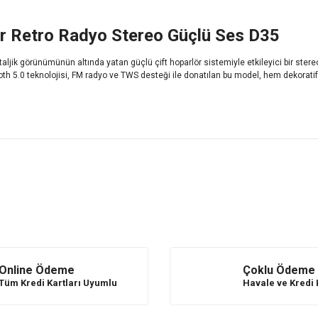
ör Retro Radyo Stereo Güçlü Ses D35
taljik görünümünün altında yatan güçlü çift hoparlör sistemiyle etkileyici bir ste
oth 5.0 teknolojisi, FM radyo ve TWS desteği ile donatılan bu model, hem dekorati
konularda yetersiz gördüğünüz noktaları öneri formunu kullanarak tarafı
Bu ürüne ilk yorumu siz yapın!
Yorum Yaz
Online Ödeme
Çoklu Ödeme
Tüm Kredi Kartları Uyumlu
Havale ve Kredi 