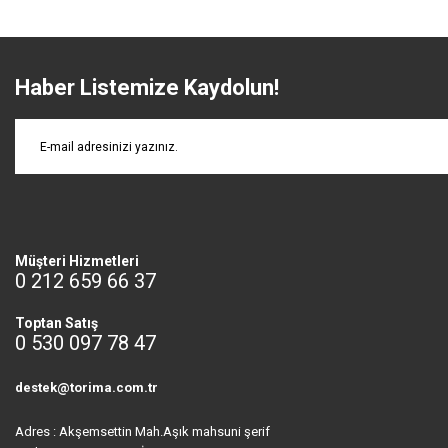
Haber Listemize Kaydolun!
Müşteri Hizmetleri
0 212 659 66 37
Toptan Satış
0 530 097 78 47
destek@torima.com.tr
Adres : Akşemsettin Mah.Aşık mahsuni şerif