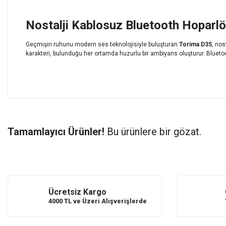
Nostalji Kablosuz Bluetooth Hoparl
Geçmişin ruhunu modern ses teknolojisiyle buluşturan
Torima D35
, nos
karakteri, bulunduğu her ortamda huzurlu bir ambiyans oluşturur. Blueto
Bu ürünün fiyat bilgisi, resim, ürün açıklamalarında ve diğer 
Görüş ve önerileriniz için teşekkür ederiz.
Tamamlayıcı Ürünler!
Bu ürünlere bir gözat.
Ürün resmi kalitesiz, bozuk veya görüntülenemiyor.
Ürün açıklamasında eksik bilgiler bulunuyor.
Ürün bilgilerinde hatalar bulunuyor.
Ürün Bulunamadı.
Ürün Bulunamadı.
Ürün fiyatı diğer sitelerden daha pahalı.
Bu ürüne benzer farklı alternatifler olmalı.
Ücretsiz Kargo
4000 TL ve Üzeri Alışverişlerde