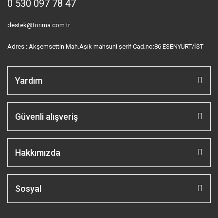
0 530 097 78 47
destek@torima.com.tr
Adres : Akşemsettin Mah.Aşık mahsuni şerif Cad.no:86 ESENYURT/İST
Yardım
Güvenli alışveriş
Hakkımızda
Sosyal