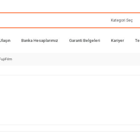
Ulaşın
Banka Hesaplarımız
Garanti Belgeleri
Kariyer
Te
FujiFilm