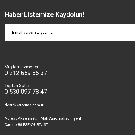
Haber Listemize Kaydolun!
Müşteri Hizmetleri
0 212 659 66 37
Toptan Satış
0 530 097 78 47
destek@torima.com.tr
Adres : Akşemsettin Mah.Aşık mahsuni şerif
Cad.no:86 ESENYURT/İST