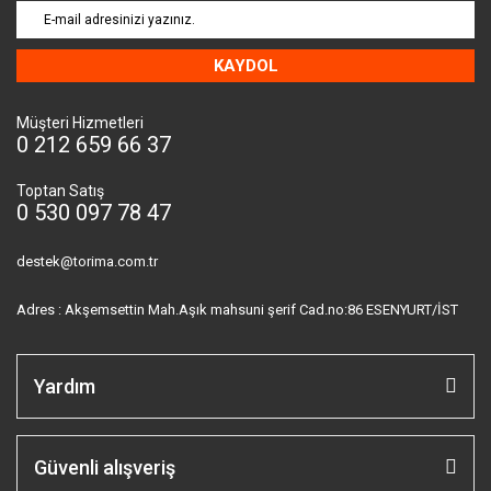
KAYDOL
Müşteri Hizmetleri
0 212 659 66 37
Toptan Satış
0 530 097 78 47
destek@torima.com.tr
Adres : Akşemsettin Mah.Aşık mahsuni şerif Cad.no:86 ESENYURT/İST
Yardım
Güvenli alışveriş