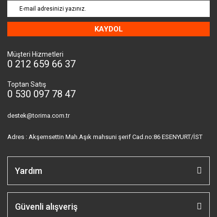
KAYDOL
Müşteri Hizmetleri
0 212 659 66 37
Toptan Satış
0 530 097 78 47
destek@torima.com.tr
Adres : Akşemsettin Mah.Aşık mahsuni şerif Cad.no:86 ESENYURT/İST
Yardım
Güvenli alışveriş