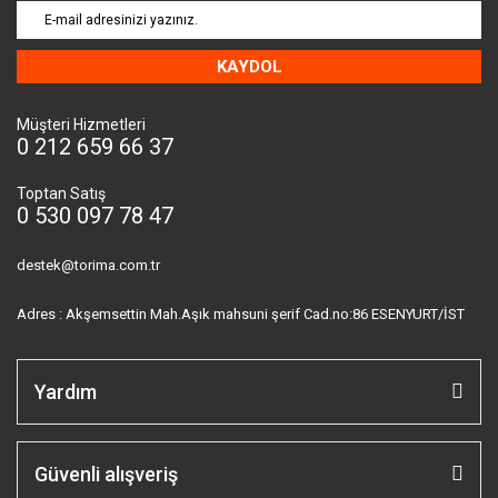
KAYDOL
Müşteri Hizmetleri
0 212 659 66 37
Toptan Satış
0 530 097 78 47
destek@torima.com.tr
Adres : Akşemsettin Mah.Aşık mahsuni şerif Cad.no:86 ESENYURT/İST
Yardım
Güvenli alışveriş