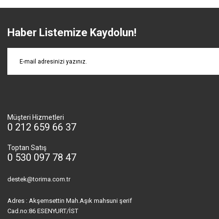
Haber Listemize Kaydolun!
Müşteri Hizmetleri
0 212 659 66 37
Toptan Satış
0 530 097 78 47
destek@torima.com.tr
Adres : Akşemsettin Mah.Aşık mahsuni şerif
Cad.no:86 ESENYURT/İST