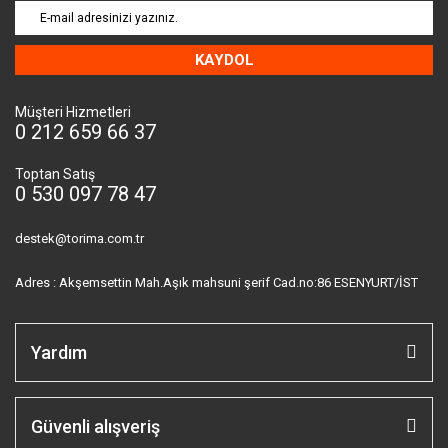
KAYDOL
Müşteri Hizmetleri
0 212 659 66 37
Toptan Satış
0 530 097 78 47
destek@torima.com.tr
Adres : Akşemsettin Mah.Aşık mahsuni şerif Cad.no:86 ESENYURT/İST
Yardım
Güvenli alışveriş