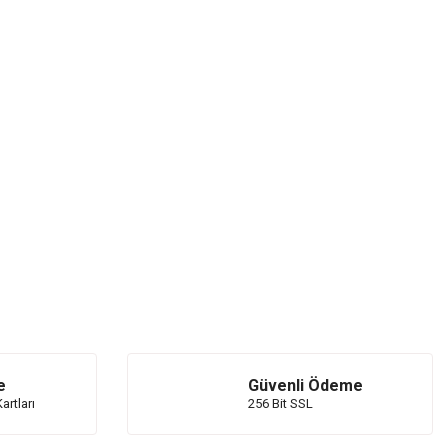
e
Güvenli Ödeme
artları
256 Bit SSL