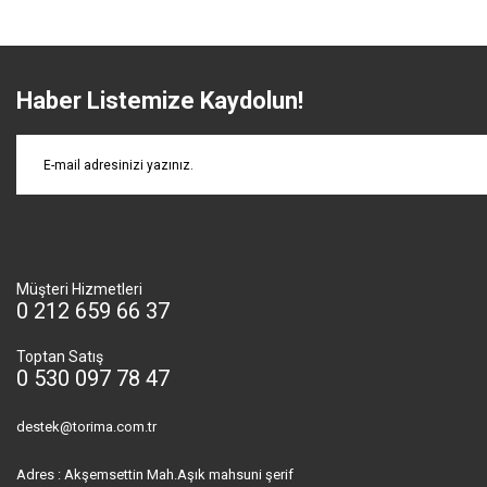
Haber Listemize Kaydolun!
Müşteri Hizmetleri
0 212 659 66 37
Toptan Satış
0 530 097 78 47
destek@torima.com.tr
Adres : Akşemsettin Mah.Aşık mahsuni şerif