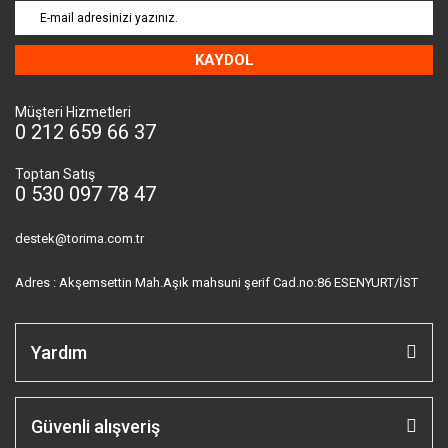
KAYDOL
Müşteri Hizmetleri
0 212 659 66 37
Toptan Satış
0 530 097 78 47
destek@torima.com.tr
Adres : Akşemsettin Mah.Aşık mahsuni şerif Cad.no:86 ESENYURT/İST
Yardım
Güvenli alışveriş