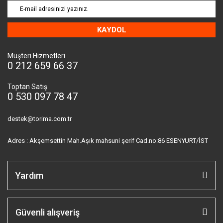
KAYDOL
Müşteri Hizmetleri
0 212 659 66 37
Toptan Satış
0 530 097 78 47
destek@torima.com.tr
Adres : Akşemsettin Mah.Aşık mahsuni şerif Cad.no:86 ESENYURT/İST
Yardım
Güvenli alışveriş