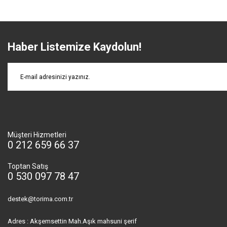
Haber Listemize Kaydolun!
Müşteri Hizmetleri
0 212 659 66 37
Toptan Satış
0 530 097 78 47
destek@torima.com.tr
Adres : Akşemsettin Mah.Aşık mahsuni şerif