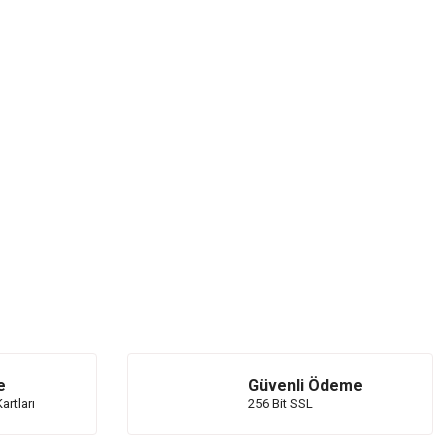
e
Güvenli Ödeme
artları
256 Bit SSL