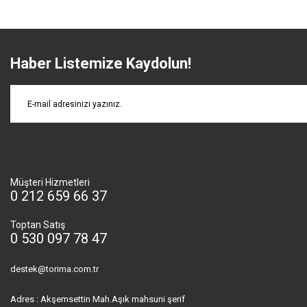
Haber Listemize Kaydolun!
Müşteri Hizmetleri
0 212 659 66 37
Toptan Satış
0 530 097 78 47
destek@torima.com.tr
Adres : Akşemsettin Mah.Aşık mahsuni şerif