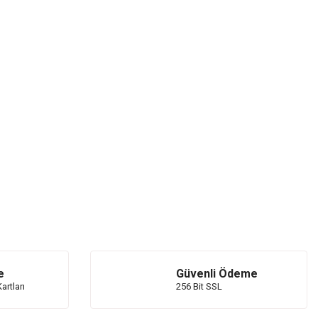
e
Güvenli Ödeme
artları
256 Bit SSL