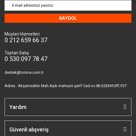
KAYDOL
Müşteri Hizmetleri
0 212 659 66 37
Toptan Satış
0 530 097 78 47
destek@torima.com.tr
Adres : Akşemsettin Mah.Aşık mahsuni şerif Cad.no:86 ESENYURT/İST
Yardım
Güvenli alışveriş