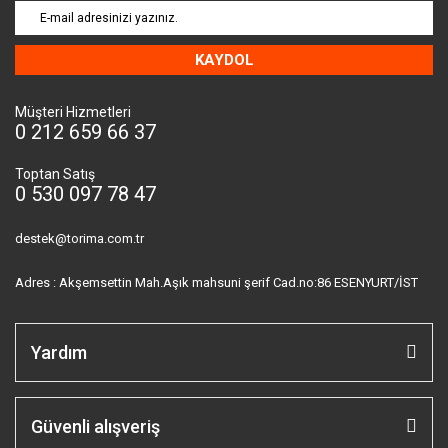
KAYDOL
Müşteri Hizmetleri
0 212 659 66 37
Toptan Satış
0 530 097 78 47
destek@torima.com.tr
Adres : Akşemsettin Mah.Aşık mahsuni şerif Cad.no:86 ESENYURT/İST
Yardım
Güvenli alışveriş