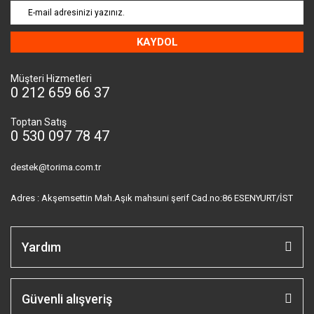
KAYDOL
Müşteri Hizmetleri
0 212 659 66 37
Toptan Satış
0 530 097 78 47
destek@torima.com.tr
Adres : Akşemsettin Mah.Aşık mahsuni şerif Cad.no:86 ESENYURT/İST
Yardım
Güvenli alışveriş